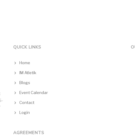
QUICK LINKS
O
Home
IM Atletik
Blogs
Event Calendar
t
5-
Contact
7
Login
AGREEMENTS