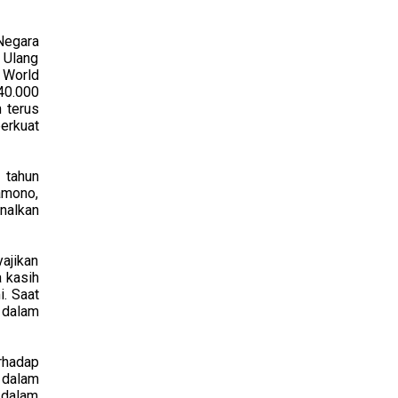
Negara
 Ulang
 World
40.000
 terus
erkuat
 tahun
ramono,
enalkan
ajikan
 kasih
. Saat
 dalam
rhadap
 dalam
 dalam