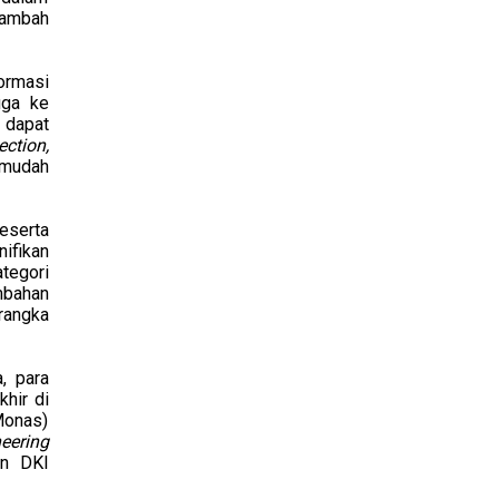
tambah
formasi
uga ke
 dapat
ection,
rmudah
eserta
ifikan
ategori
mbahan
rangka
, para
khir di
Monas)
eering
an DKI