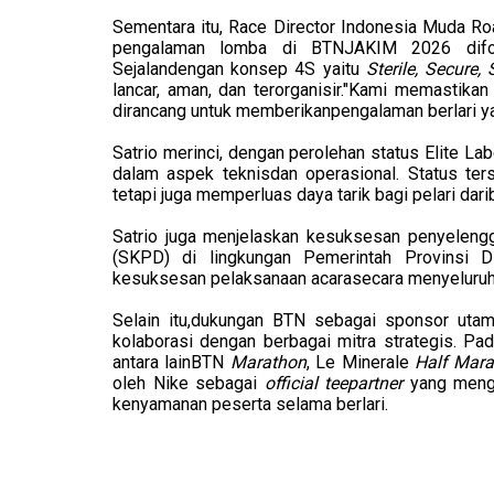
Sementara itu, Race Director Indonesia Muda R
pengalaman lomba di BTNJAKIM 2026 difo
Sejalandengan konsep 4S yaitu
Sterile, Secure,
lancar, aman, dan terorganisir."Kami memastika
dirancang untu
k
memberikanpengalaman berlari yang
Satrio merinci, dengan perolehan status Elite L
dalam aspek teknisdan operasional. Status ters
tetapi juga memperluas daya tarik bagi pelari da
Satrio juga menjelaskan kesuksesan penyeleng
(SKPD) di lingkungan Pemerintah Provinsi D
kesuksesan pelaksanaan acarasecara menyeluruh
Selain itu,dukungan BTN sebagai sponsor uta
kolaborasi dengan berbagai mitra strategis. Pad
antara lainBTN
Marathon
, Le Minerale
Half Mar
oleh Nike sebagai
official teepartner
yang meng
kenyamanan peserta selama berlari.