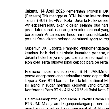
Jakarta, 14 April 2026
.Pemerintah Provinsi D
(Persero) Tbk menggelar BTN Jakarta Internation
Tahun (HUT) ke-499 Kota Jakarta.Pelaksana
Athleticstersebut, akan digelar selama dua ha
pesertatermasuk dari segmen internasional yan
bertambah. Antusiasme tinggi ini menunjukkank
posisi KotaJakarta sebagai destinasi
sport tour
Gubernur DKI Jakarta Pramono Anungmengatakan
ketahun, baik dari sisi skala, kuantitas pesert
Jakarta tidak hanya menjadituan rumah kompetisi
ikon kota serta budaya lokal kepada para peserta.
Pramono juga menjelaskan, BTN JAKIMmerup
penyelenggaraanajang berkualitas yang dapat dini
kepada Bank BTN karena Jakarta International Ma
ini, ajang inisudah menjadi kegiatan yang ditungg
Konferensi Pers BTN JAKIM 2026 di Balai Kota DK
Dalam kesempatan yang sama, Direktur Utama BT
BTN JAKIM sejalan denganpandangan perseroan b
membangun kualitas hidup masyarakat. BTN juga