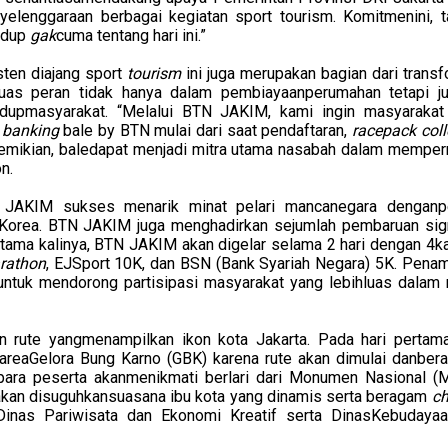
elenggaraan berbagai kegiatan sport tourism. Komitmenini, 
idup
gak
cuma tentang hari ini.”
sten diajang sport
tourism
ini juga merupakan bagian dari trans
as peran tidak hanya dalam pembiayaanperumahan tetapi j
dupmasyarakat. “Melalui BTN JAKIM, kami ingin masyarakat
 banking
bale by BTN mulai dari saat pendaftaran,
racepack coll
emikian, baledapat menjadi mitra utama nasabah dalam mempe
n.
TN JAKIM
sukses menarik minat pelari mancanegara denganp
n Korea. BTN JAKIM juga
menghadirkan sejumlah pembaruan sign
rtama kalinya, BTN JAKIM akan digelar selama 2 hari dengan 4k
rathon
, EJSport 10K, dan BSN (Bank Syariah Negara) 5K. Pena
 untuk mendorong partisipasi masyarakat yang lebihluas dalam 
rute yangmenampilkan ikon kota Jakarta. Pada hari pertama
 area
Gelora Bung Karno (GBK) karena
rute
akan dimulai danbera
para peserta akanmenikmati berlari dari Monumen Nasional (
i akan disuguhkansuasana ibu kota yang dinamis serta beragam
ch
inas Pariwisata dan Ekonomi Kreatif serta DinasKebudaya