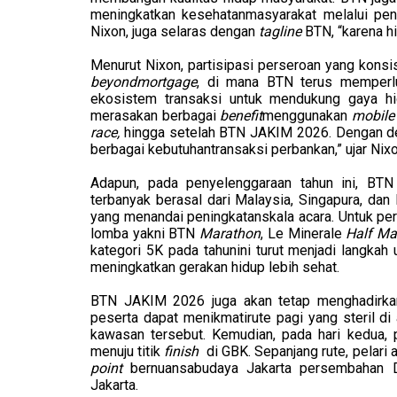
meningkatkan kesehatanmasyarakat melalui peny
Nixon, juga selaras dengan
tagline
BTN, “karena h
Menurut Nixon, partisipasi perseroan yang konsi
beyondmortgage
, di mana BTN terus memperlu
ekosistem transaksi untuk mendukung gaya hi
merasakan berbagai
benefit
menggunakan
mobile
race,
hingga setelah BTN JAKIM 2026. Dengan d
berbagai kebutuhantransaksi perbankan,” ujar Nixo
Adapun, pada penyelenggaraan tahun ini, B
terbanyak berasal dari Malaysia, Singapura, da
yang menandai peningkatanskala
acara
. Untuk pe
lomba yakni BTN
Marathon
, Le Minerale
Half Ma
kategori 5K pada tahunini turut menjadi langkah
meningkatkan gerakan hidup lebih sehat.
BTN JAKIM 2026 juga akan tetap menghadirkan 
peserta dapat menikmatirute pagi yang steril d
i
kawasan tersebut. Kemudian, pada hari kedua, 
menuju titik
finish
di GBK. Sepanjang rute, pelar
point
bernuansabudaya Jakarta persembahan D
Jakarta.