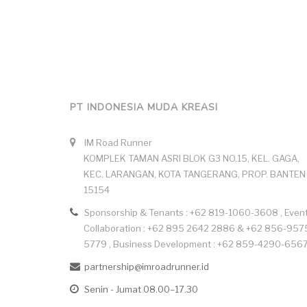
PT INDONESIA MUDA KREASI
IM Road Runner
KOMPLEK TAMAN ASRI BLOK G3 NO.15, KEL. GAGA,
KEC. LARANGAN, KOTA TANGERANG, PROP. BANTEN
15154
Sponsorship & Tenants : +62 819-1060-3608 , Even
Collaboration : +62 895 2642 2886 & +62 856-957
5779 , Business Development : +62 859-4290-656
partnership@imroadrunner.id
Senin - Jumat 08.00–17.30