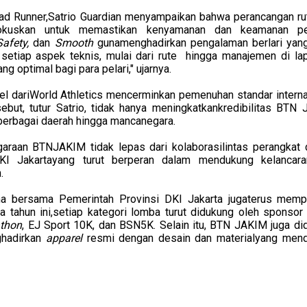
oad Runner,Satrio Guardian menyampaikan bahwa perancangan ru
kuskan untuk memastikan kenyamanan dan keamanan pes
 Safety,
dan
Smooth
gunamenghadirkan pengalaman berlari yang
n setiap aspek teknis, mulai dari rute hingga manajemen di la
 optimal bagi para pelari," ujarnya.
abel dariWorld Athletics mencerminkan pemenuhan standar intern
ebut, tutur Satrio, tidak hanya meningkatkankredibilitas BTN 
riberbagai daerah hingga mancanegara.
garaan BTNJAKIM tidak lepas dari
kolaborasilintas perangkat 
KI Jakartayang turut berperan dalam mendukung kelancar
.
ma bersama Pemerintah Provinsi DKI Jakarta jugaterus memp
a tahun ini,setiap kategori lomba turut didukung oleh sponso
athon
, EJ Sport 10K, dan BSN5K. Selain itu, BTN JAKIM juga di
hadirkan
apparel
resmi dengan desain dan materialyang men