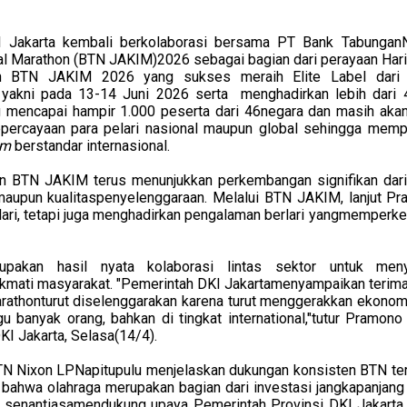
KI Jakarta kembali berkolaborasi bersama PT Bank Tabungan
al Marathon (BTN JAKIM)2026 sebagai bagian dari perayaan Hari
an BTN JAKIM 2026 yang sukses meraih Elite Label dari
ri yakni pada 13-14 Juni 2026 serta menghadirkan lebih dari 
g mencapai hampir 1.000 peserta dari 46negara dan masih akan
epercayaan para pelari nasional maupun global sehingga memp
ism
berstandar internasional.
 BTN JAKIM terus menunjukkan perkembangan signifikan dari
a, maupun kualitaspenyelenggaraan. Melalui BTN JAKIM, lanjut P
 lari, tetapi juga menghadirkan pengalaman berlari yangmemperk
akan hasil nyata kolaborasi lintas sektor untuk meny
kmati masyarakat. "
Pemerintah DKI Jakartamenyampaikan terima
rathonturut diselenggarakan karena turut menggerakkan ekonomi
u banyak orang, bahkan di tingkat international,"
tutur Pramono
I Jakarta, Selasa(14/4).
N Nixon LPNapitupulu menjelaskan dukungan konsisten BTN te
ahwa olahraga merupakan bagian dari investasi jangkapanjang
 senantiasamendukung upaya Pemerintah Provinsi DKI Jakarta