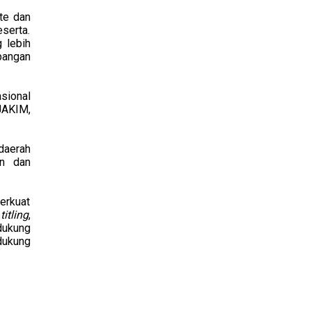
te dan
erta.
 lebih
pangan
asional
JAKIM,
daerah
an dan
erkuat
r
titling
,
dukung
dukung