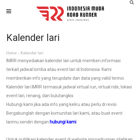
HOME
Kalender lari
LAST EVENTS
Home
Kalender lari
IM ATLETIK
IMRR menyediakan kalender lari untuk memberi informasi
ARTICLES
terkait jadwal lomba atau event lari di Indonesia. Kami
memberikan info yang terupdate dan data yang valid terinci.
EVENT CALENDAR
Kalender lari IMRR termasuk jadwal virtual run, virtual ride, lokasi
CONTACT
event lari, renang, dan bulutangkis.
Hubungi kami jika ada info yang keliru atau perlu di revisi
Bergabunglah dengan komunitas lari kami, atau buat event
larimu sendiri dengan
hubungi kami
Untuk publikasi kalender event di website imroadrunner silahkan