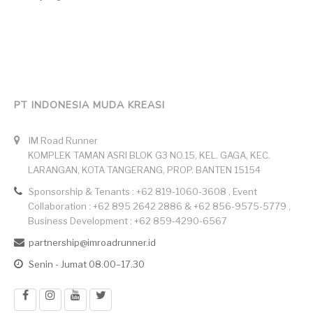
PT INDONESIA MUDA KREASI
IM Road Runner
KOMPLEK TAMAN ASRI BLOK G3 NO.15, KEL. GAGA, KEC.
LARANGAN, KOTA TANGERANG, PROP. BANTEN 15154
Sponsorship & Tenants : +62 819-1060-3608 , Event
Collaboration : +62 895 2642 2886 & +62 856-9575-5779 ,
Business Development : +62 859-4290-6567
partnership@imroadrunner.id
Senin - Jumat 08.00–17.30