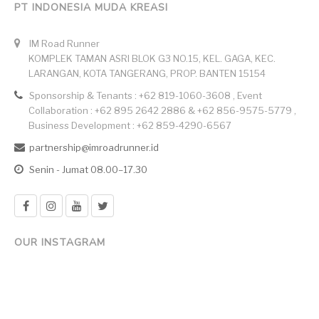
PT INDONESIA MUDA KREASI
IM Road Runner
KOMPLEK TAMAN ASRI BLOK G3 NO.15, KEL. GAGA, KEC.
LARANGAN, KOTA TANGERANG, PROP. BANTEN 15154
Sponsorship & Tenants : +62 819-1060-3608 , Event
Collaboration : +62 895 2642 2886 & +62 856-9575-5779 ,
Business Development : +62 859-4290-6567
partnership@imroadrunner.id
Senin - Jumat 08.00–17.30
OUR INSTAGRAM