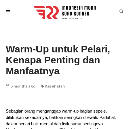
HOME
LAST EVENTS
Warm-Up untuk Pelari,
IM ATLETIK
Kenapa Penting dan
ARTICLES
Manfaatnya
EVENT CALENDAR
CONTACT
5 months ago
Kesehatan
Sebagian orang menganggap warm-up bagian sepele, 
dilakukan sekadarnya, bahkan seringkali dilewati. Padahal, 
dalam berlari baik mental dan fisik sama pentingnya. 