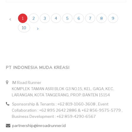
1
2
3
4
5
6
7
8
9
10
PT INDONESIA MUDA KREASI
IM Road Runner
KOMPLEK TAMAN ASRI BLOK G3 NO.15, KEL. GAGA, KEC.
LARANGAN, KOTA TANGERANG, PROP. BANTEN 15154
Sponsorship & Tenants : +62 819-1060-3608 , Event
Collaboration : +62 895 2642 2886 & +62 856-9575-5779 ,
Business Development : +62 859-4290-6567
partnership@imroadrunner.id