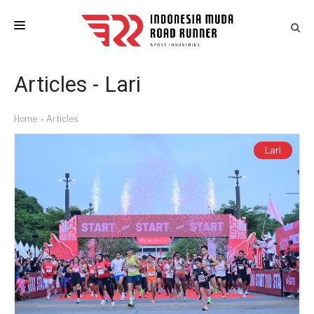
HOME
Articles - Lari
LAST EVENTS
Home
Articles
IM ATLETIK
Lari
ARTICLES
EVENT CALENDAR
CONTACT