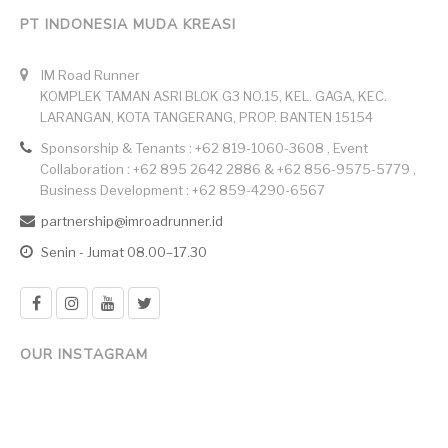
PT INDONESIA MUDA KREASI
IM Road Runner
KOMPLEK TAMAN ASRI BLOK G3 NO.15, KEL. GAGA, KEC.
LARANGAN, KOTA TANGERANG, PROP. BANTEN 15154
Sponsorship & Tenants : +62 819-1060-3608 , Event
Collaboration : +62 895 2642 2886 & +62 856-9575-5779 ,
Business Development : +62 859-4290-6567
partnership@imroadrunner.id
Senin - Jumat 08.00–17.30
OUR INSTAGRAM