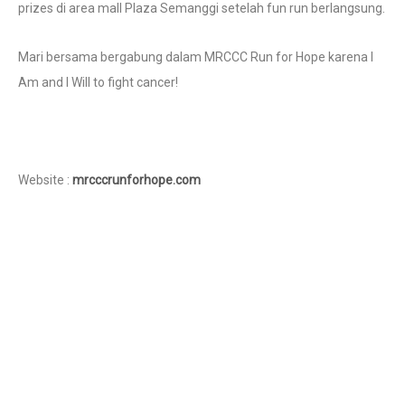
prizes di area mall Plaza Semanggi setelah fun run berlangsung.
Mari bersama bergabung dalam MRCCC Run for Hope karena I
Am and I Will to fight cancer!
Website :
mrcccrunforhope.com