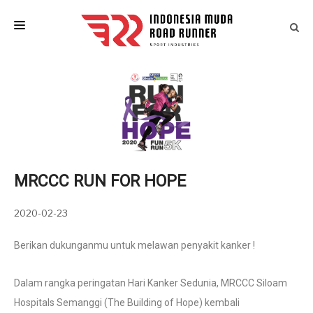
HOME
LAST EVENTS
IM ATLETIK
ARTICLES
MRCCC RUN FOR HOPE
EVENT CALENDAR
CONTACT
2020-02-23
Berikan dukunganmu untuk melawan penyakit kanker !
Dalam rangka peringatan Hari Kanker Sedunia, MRCCC Siloam
Hospitals Semanggi (The Building of Hope) kembali