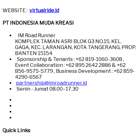
WEBSITE :
virtualride.id
PT INDONESIA MUDA KREASI
IM Road Runner
KOMPLEK TAMAN ASRI BLOK G3 NO.15, KEL.
GAGA, KEC. LARANGAN, KOTA TANGERANG, PROP.
BANTEN 15154
Sponsorship & Tenants : +62 819-1060-3608 ,
Event Collaboration : +62 895 2642 2886 & +62
856-9575-5779 , Business Development : +62 859-
4290-6567
partnership@imroadrunner.id
Senin - Jumat 08.00–17.30
Quick LInks