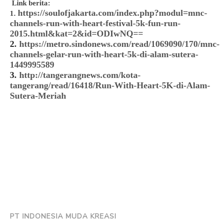
Link berita:
https://soulofjakarta.com/index.php?modul=mnc-
1.
channels-run-with-heart-festival-5k-fun-run-
2015.html&kat=2&id=ODIwNQ==
2.
https://metro.sindonews.com/read/1069090/170/mnc-
channels-gelar-run-with-heart-5k-di-alam-sutera-
1449995589
3.
http://tangerangnews.com/kota-
tangerang/read/16418/Run-With-Heart-5K-di-Alam-
Sutera-Meriah
PT INDONESIA MUDA KREASI