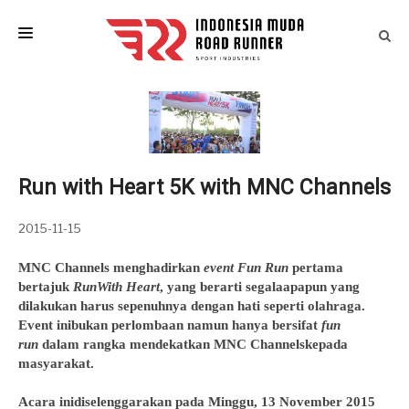
HOME
LAST EVENTS
IM ATLETIK
Run with Heart 5K with MNC Channels
ARTICLES
2015-11-15
EVENT CALENDAR
MNC Channels menghadirkan
event
Fun Run
pertama
CONTACT
bertajuk
RunWith Heart
, yang berarti segalaapapun yang
dilakukan harus sepenuhnya dengan hati seperti olahraga.
Event inibukan perlombaan namun hanya bersifat
fun
run
dalam rangka mendekatkan MNC Channelskepada
masyarakat.
Acara inidiselenggarakan pada Minggu, 13 November 2015