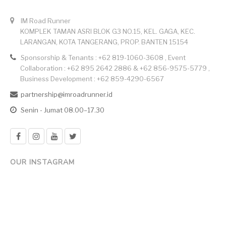
IM Road Runner
KOMPLEK TAMAN ASRI BLOK G3 NO.15, KEL. GAGA, KEC.
LARANGAN, KOTA TANGERANG, PROP. BANTEN 15154
Sponsorship & Tenants : +62 819-1060-3608 , Event
Collaboration : +62 895 2642 2886 & +62 856-9575-5779 ,
Business Development : +62 859-4290-6567
partnership@imroadrunner.id
Senin - Jumat 08.00–17.30
OUR INSTAGRAM