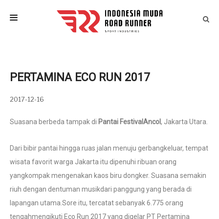
HOME
LAST EVENTS
PERTAMINA ECO RUN 2017
IM ATLETIK
2017-12-16
ARTICLES
Suasana berbeda tampak di
Pantai FestivalAncol
, Jakarta Utara.
EVENT CALENDAR
CONTACT
Dari bibir pantai hingga ruas jalan menuju gerbangkeluar, tempat
wisata favorit warga Jakarta itu dipenuhi ribuan orang
yangkompak mengenakan kaos biru dongker. Suasana semakin
riuh dengan dentuman musikdari panggung yang berada di
lapangan utama.Sore itu, tercatat sebanyak 6.775 orang
tengahmengikuti Eco Run 2017 yang digelar PT Pertamina