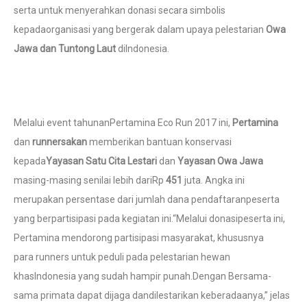
serta untuk menyerahkan donasi secara simbolis
kepadaorganisasi yang bergerak dalam upaya pelestarian
Owa
Jawa dan Tuntong Laut
diIndonesia.
Melalui event tahunanPertamina Eco Run 2017 ini,
Pertamina
dan
runnersakan
memberikan bantuan konservasi
kepada
Yayasan Satu Cita Lestari
dan
Yayasan Owa Jawa
masing-masing senilai lebih dariRp
451
juta. Angka ini
merupakan persentase dari jumlah dana pendaftaranpeserta
yang berpartisipasi pada kegiatan ini.“Melalui donasipeserta ini,
Pertamina mendorong partisipasi masyarakat, khususnya
para runners untuk peduli pada pelestarian hewan
khasIndonesia yang sudah hampir punah.Dengan Bersama-
sama primata dapat dijaga dandilestarikan keberadaanya,” jelas