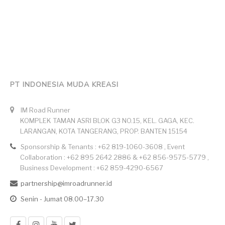
PT INDONESIA MUDA KREASI
IM Road Runner
KOMPLEK TAMAN ASRI BLOK G3 NO.15, KEL. GAGA, KEC.
LARANGAN, KOTA TANGERANG, PROP. BANTEN 15154
Sponsorship & Tenants : +62 819-1060-3608 , Event
Collaboration : +62 895 2642 2886 & +62 856-9575-5779 ,
Business Development : +62 859-4290-6567
partnership@imroadrunner.id
Senin - Jumat 08.00–17.30