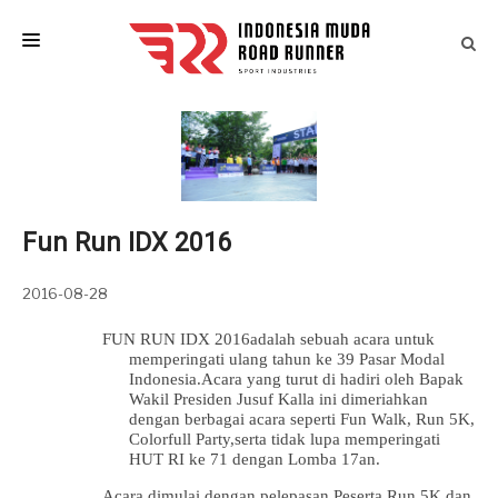
HOME
LAST EVENTS
IM ATLETIK
Fun Run IDX 2016
ARTICLES
EVENT CALENDAR
2016-08-28
CONTACT
FUN RUN IDX 2016adalah sebuah acara untuk
memperingati ulang tahun ke 39 Pasar Modal
Indonesia.Acara yang turut di hadiri oleh Bapak
Wakil Presiden Jusuf Kalla ini dimeriahkan
dengan berbagai acara seperti Fun Walk, Run 5K,
Colorfull Party,serta tidak lupa memperingati
HUT RI ke 71 dengan Lomba 17an.
Acara dimulai dengan pelepasan Peserta Run 5K dan