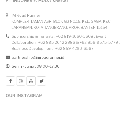
PT INDONESIA MUDA KREASI
IM Road Runner
KOMPLEK TAMAN ASRI BLOK G3 NO.15, KEL. GAGA, KEC.
LARANGAN, KOTA TANGERANG, PROP. BANTEN 15154
Sponsorship & Tenants : +62 819-1060-3608 , Event
Collaboration : +62 895 2642 2886 & +62 856-9575-5779 ,
Business Development : +62 859-4290-6567
partnership@imroadrunner.id
Senin - Jumat 08.00–17.30
OUR INSTAGRAM