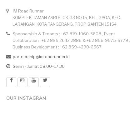
IM Road Runner
KOMPLEK TAMAN ASRI BLOK G3 NO.15, KEL. GAGA, KEC.
LARANGAN, KOTA TANGERANG, PROP. BANTEN 15154
Sponsorship & Tenants : +62 819-1060-3608 , Event
Collaboration : +62 895 2642 2886 & +62 856-9575-5779 ,
Business Development : +62 859-4290-6567
partnership@imroadrunner.id
Senin - Jumat 08.00–17.30
OUR INSTAGRAM