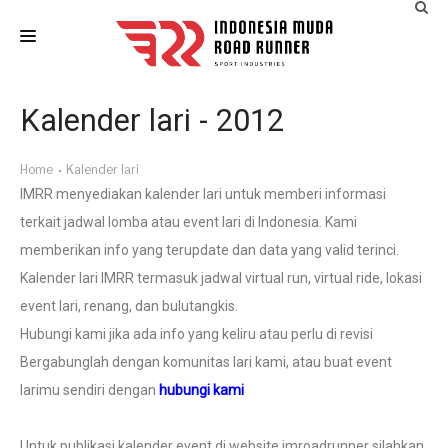
HOME
Kalender lari - 2012
LAST EVENTS
Home
Kalender lari
IM ATLETIK
IMRR menyediakan kalender lari untuk memberi informasi
ARTICLES
terkait jadwal lomba atau event lari di Indonesia. Kami
memberikan info yang terupdate dan data yang valid terinci.
EVENT CALENDAR
Kalender lari IMRR termasuk jadwal virtual run, virtual ride, lokasi
CONTACT
event lari, renang, dan bulutangkis.
Hubungi kami jika ada info yang keliru atau perlu di revisi
Bergabunglah dengan komunitas lari kami, atau buat event
larimu sendiri dengan
hubungi kami
Untuk publikasi kalender event di website imroadrunner silahkan