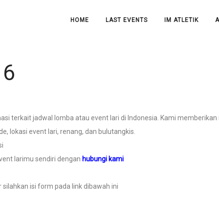
HOME
LAST EVENTS
IM ATLETIK
A
16
 terkait jadwal lomba atau event lari di Indonesia. Kami memberikan in
de, lokasi event lari, renang, dan bulutangkis.
si
vent larimu sendiri dengan
hubungi kami
silahkan isi form pada link dibawah ini