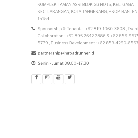
KOMPLEK TAMAN ASRI BLOK G3 NO.15, KEL. GAGA,
KEC. LARANGAN, KOTA TANGERANG, PROP. BANTEN
15154
Sponsorship & Tenants : +62 819-1060-3608 , Even
Collaboration : +62 895 2642 2886 & +62 856-957
5779 , Business Development : +62 859-4290-656
partnership@imroadrunner.id
Senin - Jumat 08.00–17.30