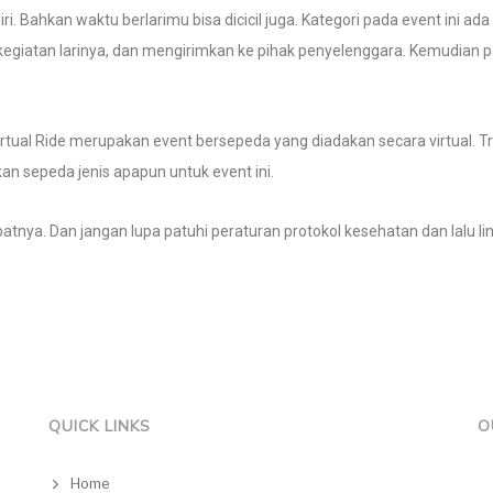
. Bahkan waktu berlarimu bisa dicicil juga. Kategori pada event ini ada 
 kegiatan larinya, dan mengirimkan ke pihak penyelenggara. Kemudia
Virtual Ride merupakan event bersepeda yang diadakan secara virtual.
an sepeda jenis apapun untuk event ini.
atnya. Dan jangan lupa patuhi peraturan protokol kesehatan dan lalu li
QUICK LINKS
O
Home