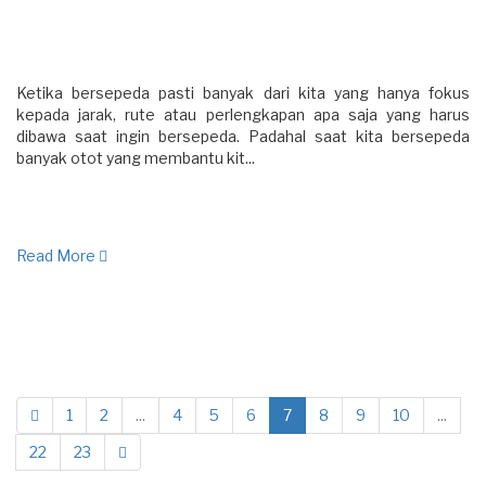
Ketika bersepeda pasti banyak dari kita yang hanya fokus
kepada jarak, rute atau perlengkapan apa saja yang harus
dibawa saat ingin bersepeda. Padahal saat kita bersepeda
banyak otot yang membantu kit...
Read More
1
2
...
4
5
6
7
8
9
10
...
22
23